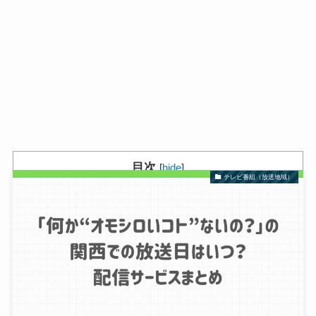
目次
[
hide
]
テレビ番組（放送地域）
1
「The Fashion Post」の放送地域はどこ？見逃し
配信情報まとめ
2
「何か“オモシロいコト”ないの？」の関西での放
送日はいつ？配信サービスまとめ
3
24時間テレビ2026観覧募集はいつからで応募方
法は？当選のコツや年齢制限は？
4
「何か“オモシロいコト”ないの？」放送概要
5
「何か“オモシロいコト”ないの？」の関西などの