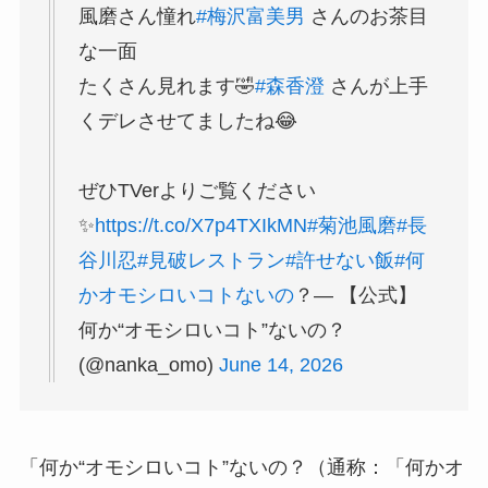
風磨さん憧れ
#梅沢富美男
さんのお茶目
な一面
たくさん見れます🤣
#森香澄
さんが上手
くデレさせてましたね😂
ぜひTVerよりご覧ください
✨️
https://t.co/X7p4TXIkMN
#菊池風磨
#長
谷川忍
#見破レストラン
#許せない飯
#何
かオモシロいコトないの
？— 【公式】
何か“オモシロいコト”ないの？
(@nanka_omo)
June 14, 2026
「何か“オモシロいコト”ないの？（通称：「何かオ