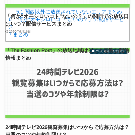
放送日はいつ？
5.1
関西以外に放送されていないエリアまとめ
「何か“オモシロいコト”ないの？」の関西での放送日
6
「何か“オモシロいコト”ないの？」の配信サービ
はいつ？配信サービスまとめ
ス
2026年6月16日
7
まとめ
「The Fashion Post」の放送地域はどこ？見逃し配信
テレビ番組（放送地域）
情報まとめ
2026年6月19日
24時間テレビ2026観覧募集はいつからで応募方法は？
当選のコツや年齢制限は？