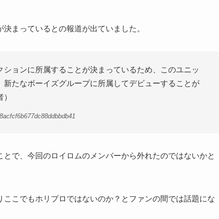
が決まっているとの報道が出ていました。
クションに所属することが決まっているため、このユニッ
。新たなボーイズグループに所属してデビューすることが
者）
3c8acfcf6b677dc88ddbbdb41
ことで、今回のロイロムのメンバーから外れたのではないかと
りここでもホリプロではないのか？とファンの間では話題にな