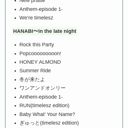
New phase
Anthem-episode 1-
We’re timelesz
HANABI〜in the late night
Rock this Party
Popcooooooooon!
HONEY ALMOND
Summer Ride
冬が来たよ
ワンアンドオンリー
Anthem-episode 1-
RUN(timelesz edition)
Baby What’ Your Name?
ぎゅっと(timelesz edition)