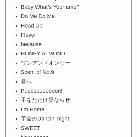
Baby What’s Your ame?
Do Me Do Me
Head Up
Flavor
because
HONEY ALMOND
ワンアンドオンリー
Scent of No.9
君へ
Popcoooooooon!
手をたたけ愛ならせ
I‘m Home
革命のDancin‘ night
SWEET