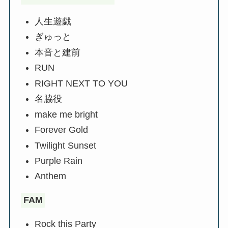
人生遊戯
ぎゅっと
本音と建前
RUN
RIGHT NEXT TO YOU
名脇役
make me bright
Forever Gold
Twilight Sunset
Purple Rain
Anthem
FAM
Rock this Party