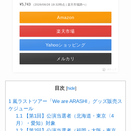
¥5,743
（2026/06/26 18:32時点 | 楽天市場調べ）
Amazon
楽天市場
Yahooショッピング
メルカリ
ポチップ
目次
[
hide
]
1
嵐ラストツアー「We are ARASHI」グッズ販売ス
ケジュール
1.1
【第1回】公演当選者（北海道・東京〈4
月〉・愛知）対象
1.2
【第2回】公演当選者（福岡・大阪・東京